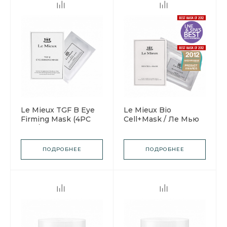
Le Mieux TGF B Eye
Le Mieux Bio
Firming Mask (4PC
Cell+Mask / Ле Мью
Set) / Ле Мью
Стимулирующая
Укрепляющая маска
маска
для глаз
ПОДРОБНЕЕ
ПОДРОБНЕЕ