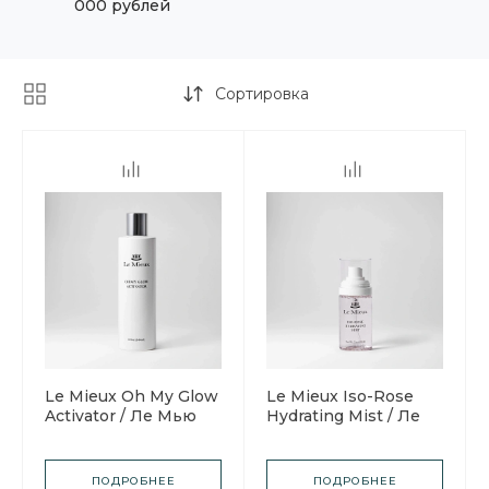
000 рублей
Сортировка
Le Mieux Oh My Glow
Le Mieux Iso-Rose
Activator / Ле Мью
Hydrating Mist / Ле
Активатор для
Мью Увлажняющий
сыворотки с
спрей Iso-Rose
эффектом сияния
ПОДРОБНЕЕ
ПОДРОБНЕЕ