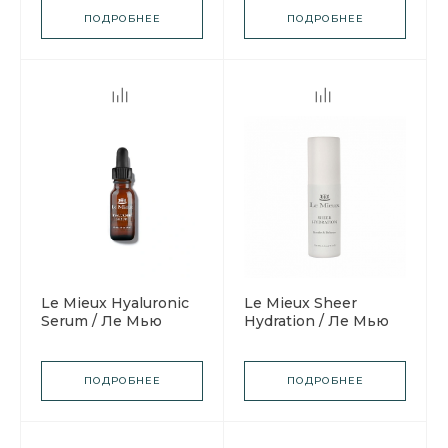
эффектом сияния
ПОДРОБНЕЕ
ПОДРОБНЕЕ
кожи
Le Mieux Hyaluronic
Le Mieux Sheer
Serum / Ле Мью
Hydration / Ле Мью
Сыворотка
Крем-гель
Гиалуроновая
"Абсолютное
увлажнение"
ПОДРОБНЕЕ
ПОДРОБНЕЕ