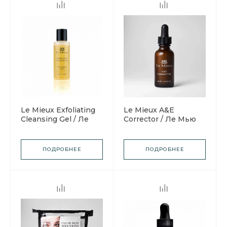
Le Mieux Exfoliating
Le Mieux A&E
Cleansing Gel / Ле
Corrector / Ле Мью
Мью Очищающий
Микро-пилинг «А&Е
гель Эксфолиант
Корректор»
ПОДРОБНЕЕ
ПОДРОБНЕЕ