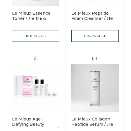
Le Mieux Essence
Le Mieux Peptide
Toner / Ле Мью
Foam Cleanser / Ле
Тонизирующее
Мью Пептидная
средство Эссенс
пенка для умывания
ПОДРОБНЕЕ
ПОДРОБНЕЕ
Le Mieux Age-
Le Mieux Collagen
Defying:Beauty
Peptide Serum / Ле
Essentials (Dry Skin) /
Мью Сыворотка