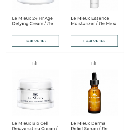
Le Mieux 24 Hr.Age
Le Mieux Essence
Defying Cream / Ле
Moisturizer / Ле Мью
Мью Крем для лица
Увлажняющий крем
24 часа вызов
Эссенс
возрасту
ПОДРОБНЕЕ
ПОДРОБНЕЕ
Le Mieux Bio Cell
Le Mieux Derma
Rejuvenating Cream /
Relief Serum / Ле