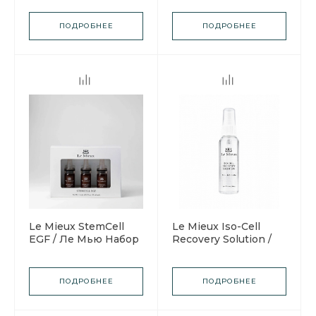
Ле Мью Набор Anti-
Коллаген Пептид
age "Максимальное
ПОДРОБНЕЕ
ПОДРОБНЕЕ
увлажнение"
Le Mieux StemCell
Le Mieux Iso-Cell
EGF / Ле Мью Набор
Recovery Solution /
сыворотка
Ле Мью Экспресс-
«Стволовые клетки и
восстановитель
ЭФР»
ПОДРОБНЕЕ
ПОДРОБНЕЕ