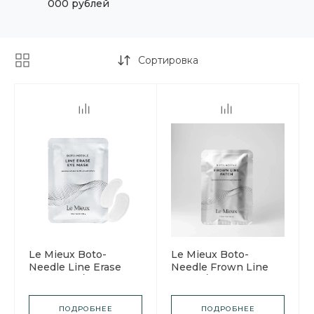
000 рублей
Сортировка
Le Mieux Boto-
Le Mieux Boto-
Needle Line Erase
Needle Frown Line
Eye Mask / Ле Мью
Patch / Ле Мью
Бото-патчи для кожи
Бото-патчи для зоны
вокруг глаз
межбровья
ПОДРОБНЕЕ
ПОДРОБНЕЕ