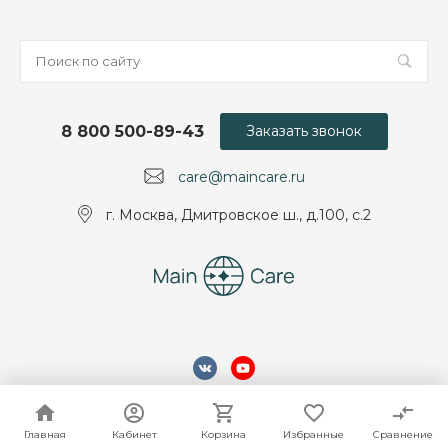
8 800 500-89-43
Заказать звонок
care@maincare.ru
г. Москва, Дмитровское ш., д.100, с.2
© 2026 ООО "МэйнКеа", Все права защищены
Главная
Главная
Кабинет
Кабинет
Корзина
Корзина
Избранные
Избранные
Сравнение
Сравнение