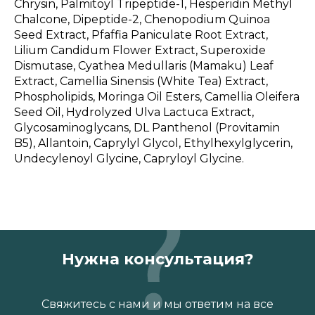
Chrysin, Palmitoyl Tripeptide-1, Hesperidin Methyl
Chalcone, Dipeptide-2, Chenopodium Quinoa
Seed Extract, Pfaffia Paniculate Root Extract,
Lilium Candidum Flower Extract, Superoxide
Dismutase, Cyathea Medullaris (Mamaku) Leaf
Extract, Camellia Sinensis (White Tea) Extract,
Phospholipids, Moringa Oil Esters, Camellia Oleifera
Seed Oil, Hydrolyzed Ulva Lactuca Extract,
Glycosaminoglycans, DL Panthenol (Provitamin
B5), Allantoin, Caprylyl Glycol, Ethylhexylglycerin,
Undecylenoyl Glycine, Capryloyl Glycine.
Нужна консультация?
Свяжитесь с нами и мы ответим на все