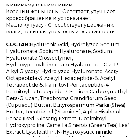
минимуму тонкие линии.
Красный женьшень - Осветляет, улучшает
кровообращение и успокаивает.
Масло купуасу - Способствует удержанию
влаги, повышая упругость и эластичность.
СОСТАВ:
Hyaluronic Acid, Hydrolyzed Sodium
Hyaluronate, Sodium Hyaluronate, Sodium
Hyaluronate Crosspolymer,
Hydroxypropyltrimonium Hyaluronate, C12-13
Alkyl Glyceryl Hydrolyzed Hyaluronate, Acetyl
Octapeptide-3, Acetyl Hexapeptide-8, Acetyl
Tetrapeptide-5, Palmitoyl Pentapeptide-4,
Palmitoyl Tetrapeptide-7, Sodium Carboxymethyl
Beta-Glucan, Theobroma Grandiflorum Seed
(Cupuacu) Butter, Butyrospermum Parkii (Shea)
Butter, Tocotrienol (Vitamin E), Alpha Bisabolol,
Panax (Red) Ginseng Extract, Dipalmitoyl
Hydroxyproline, Camellia Sinensis (Green Tea) Leaf
Extract, Lysolecithin, N-Hydroxysuccinimide,