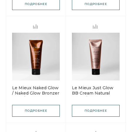
Кислорода
средство для
ПОДРОБНЕЕ
ПОДРОБНЕЕ
умывания на
кремовой основе
Le Mieux Naked Glow
Le Mieux Just Glow
/ Naked Glow Bronzer
BB Cream Natural
tube / Ле Мью
Beige / Ле Мью BB
Гелевый бронзатор
Крем крем для лица,
для лица с
оттенок
ПОДРОБНЕЕ
ПОДРОБНЕЕ
пептидами SPF50
натуральный
бежевый SPF50