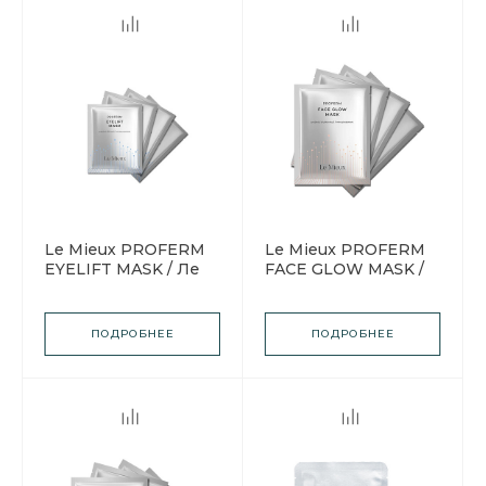
Le Mieux PROFERM
Le Mieux PROFERM
EYELIFT MASK / Ле
FACE GLOW MASK /
Мью Маска для
Ле Мью Маска с
лифтинга кожи
ферментами для
вокруг глаз с
лица придающее
ПОДРОБНЕЕ
ПОДРОБНЕЕ
ферментированными
сияние
ингредиентами