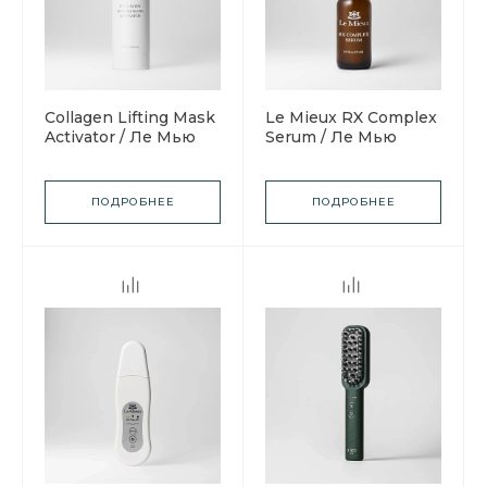
Collagen Lifting Mask
Le Mieux RX Complex
Activator / Ле Мью
Serum / Ле Мью
Активатор
Сыворотка ЭрЭкс
коллагеновой
комплекс
подтягивающей
ПОДРОБНЕЕ
ПОДРОБНЕЕ
маски для лица