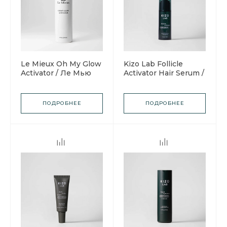
Le Mieux Oh My Glow
Kizo Lab Follicle
Activator / Ле Мью
Activator Hair Serum /
Активатор для
Кизо Лаб Сыворотка
сыворотки с
для волос с
эффектом сияния
активатором
ПОДРОБНЕЕ
ПОДРОБНЕЕ
кожи
волосяных
фолликулов