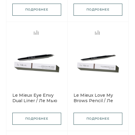
Лаб Увлажняющее
Прозрачный
средство для
солнцезащитный
ПОДРОБНЕЕ
ПОДРОБНЕЕ
умывания на
крем, фактор защиты
кремовой основе
SPF 50 PA++++
Le Mieux Eye Envy
Le Mieux Love My
Dual Liner / Ле Мью
Brows Pencil / Ле
Двойная подводка
Мью Карандаш для
для глаз
бровей
ПОДРОБНЕЕ
ПОДРОБНЕЕ