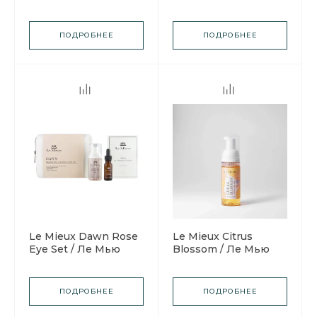
Ле Мью Набор Anti-
Ле Мью Набор Anti-
age "Средства
age "Осветляющий и
красоты для чистой
выравнивающий тон
ПОДРОБНЕЕ
ПОДРОБНЕЕ
кожи"
Кожи"
Le Mieux Dawn Rose
Le Mieux Citrus
Eye Set / Ле Мью
Blossom / Ле Мью
Набор для глаз
Очищающая пенка
Расцвет красоты
для рук "Цветок
цитруса"
ПОДРОБНЕЕ
ПОДРОБНЕЕ