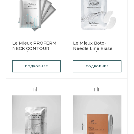
Le Mieux PROFERM
Le Mieux Boto-
NECK CONTOUR
Needle Line Erase
MASK / Ле Мью
Eye Mask / Ле Мью
Контурная маска с
Бото-патчи для кожи
ферментами для
вокруг глаз
ПОДРОБНЕЕ
ПОДРОБНЕЕ
шеи