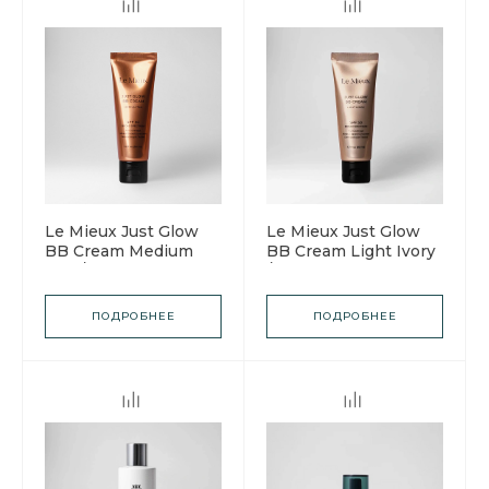
Le Mieux Just Glow
Le Mieux Just Glow
BB Cream Medium
BB Cream Light Ivory
Tan / Ле Мью BB
/ Ле Мью BB Крем
Крем для лица, с
для лица, оттенок
оттенком среднего
светлой слоновой
ПОДРОБНЕЕ
ПОДРОБНЕЕ
загара SPF50
кости SPF50