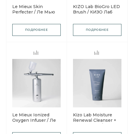
Le Mieux Skin
KIZO Lab BioGro LED
Perfecter / Ле Мью
Brush / КИЗО Лаб
Ультразвуковая
Расческа-
лопатка
аппликатор к
Совершенство кожи
Сыворотке для волос
ПОДРОБНЕЕ
ПОДРОБНЕЕ
с активатором
волосяных
фолликулов
Le Mieux Ionized
Kizo Lab Moisture
Oxygen Infuser / Ле
Renewal Cleanser +
Мью Генератор
Shave 40 мл / Кизо
Ионизированного
Лаб Увлажняющее