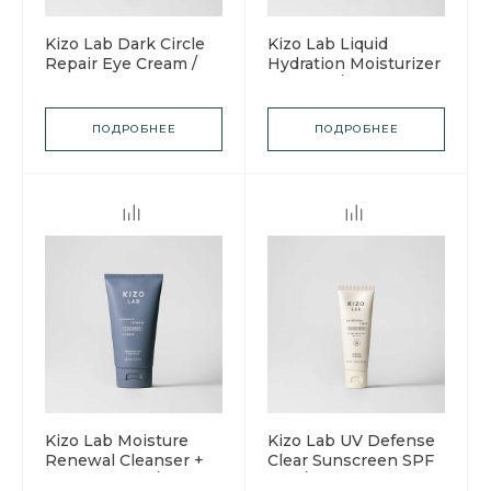
Kizo Lab Dark Circle
Kizo Lab Liquid
Repair Eye Cream /
Hydration Moisturizer
Кизо Лаб Крем от
+ Serum / Кизо Лаб
темных кругов под
Увлажняющая крем-
глазами
сыворотка для лица
ПОДРОБНЕЕ
ПОДРОБНЕЕ
Kizo Lab Moisture
Kizo Lab UV Defense
Renewal Cleanser +
Clear Sunscreen SPF
Shave 133 мл / Кизо
50+ / Кизо Лаб