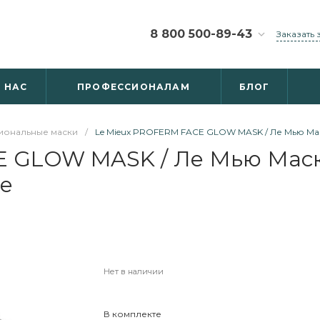
8 800 500-89-43
Заказать
8 800 500-89-43
г. Москва, Дмитровское
 НАС
ПРОФЕССИОНАЛАМ
БЛОГ
ш., д.100, с.2
Пн-Пт: 9:30-18:30
Cб-Вс: Выходной
ональные маски
/
Le Mieux PROFERM FACE GLOW MASK / Ле Мью Ма
care@maincare.ru
E GLOW MASK / Ле Мью Маск
е
Нет в наличии
В комплекте