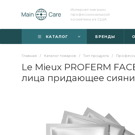
Интернет-магазин
профессиональной
косметики из США
КАТАЛОГ
БРЕНДЫ
О
Главная
/
Каталог товаров
/
Тип продукта
/
Професси
Le Mieux PROFERM FAC
лица придающее сияни