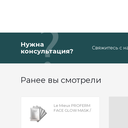
Нужна
Свяжитесь с н
консультация?
Ранее вы смотрели
Le Mieux PROFERM
FACE GLOW MASK /
Ле Мью Маска с
ферментами для
лица придающее