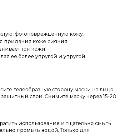
склую, фотоповрежденную кожу.
я придания коже сияния.
нивает тон кожи.
лая ее более упругой и упругой.
ите гелеобразную сторону маски на лицо,
защитный слой. Снимите маску через 15-20
атить использование и тщательно смыть
тельно промыть водой. Только для